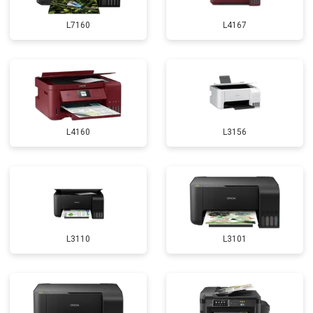
L7160
L4167
L4160
L3156
L3110
L3101